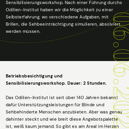
Sensibilisierungsworkshop. Nach einer Führung durchs
Odilien-Institut haben wir die Möglichkeit zu einer
06.06.
Selbsterfahrung, wo verschiedene Aufgaben, mit
Brillen, die Sehbeeinträchtigung simulieren, absolviert
werden müssen.
Betriebsbesichtigung und
Sensibilisierungsworkshop. Dauer: 2 Stunden.
Das Odilien-Institut ist seit über 140 Jahren bekannt
dafür Unterstützungsleistungen für Blinde und
Sehbehinderte Menschen anzubieten. Aber was genau
dahinter steckt und wie breit diese Angebotspalette
ist, weiß kaum jemand. So gibt es am Areal im Herzen