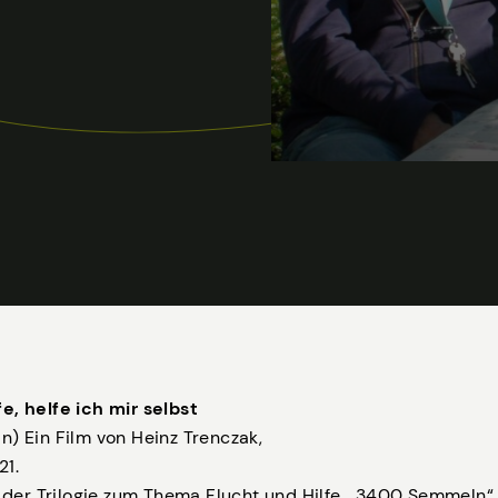
e, helfe ich mir selbst
n) Ein Film von Heinz Trenczak,
21.
l der Trilogie zum Thema Flucht und Hilfe, „3400 Semmeln“,