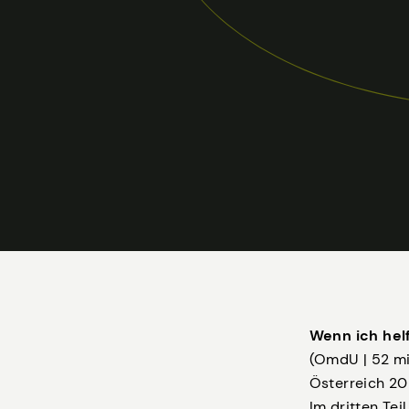
Wenn ich helf
(OmdU | 52 mi
Österreich 20
Im dritten Tei