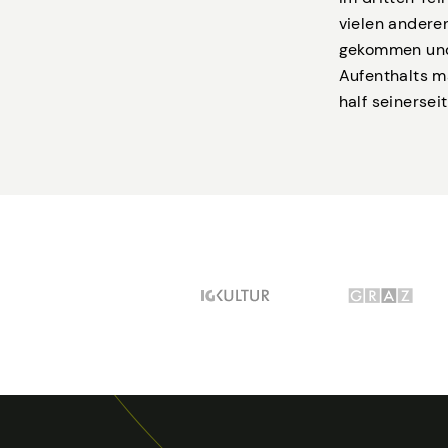
vielen andere
gekommen und 
Aufenthalts m
half seinersei