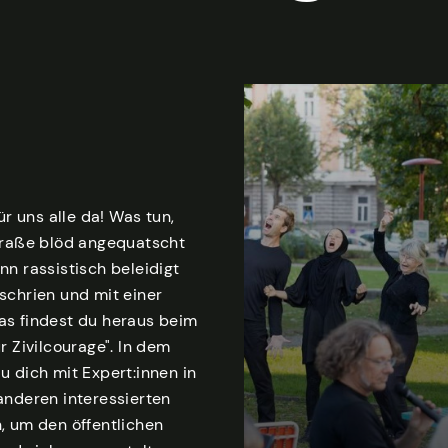
ür uns alle da! Was tun,
traße blöd angequatscht
n rassistisch beleidigt
schrien und mit einer
s findest du heraus beim
r Zivilcourage". In dem
 dich mit Expert:innen in
anderen interessierten
, um den öffentlichen