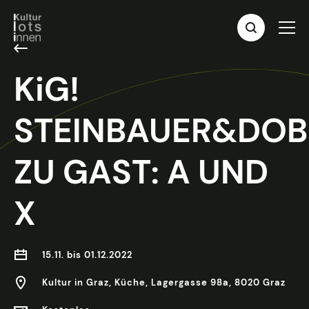
KiG!
STEINBAUER&DO
ZU GAST: A UND
X
15.11. bis 01.12.2022
Kultur in Graz, Küche, Lagergasse 98a, 8020 Graz