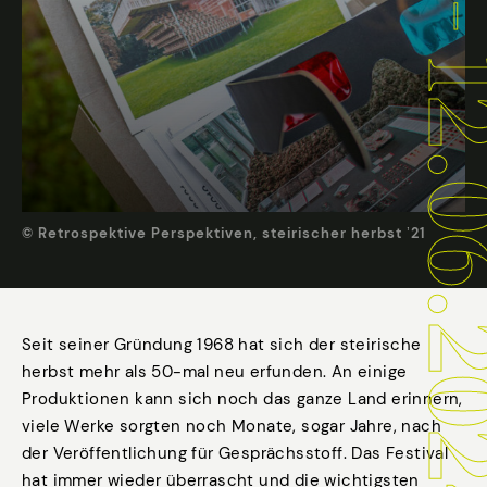
10.06. - 12.
© Retrospektive Perspektiven, steirischer herbst ʼ21
Seit seiner Gründung 1968 hat sich der steirische
herbst mehr als 50-mal neu erfunden. An einige
Produktionen kann sich noch das ganze Land erinnern,
viele Werke sorgten noch Monate, sogar Jahre, nach
der Veröffentlichung für Gesprächsstoff. Das Festival
hat immer wieder überrascht und die wichtigsten