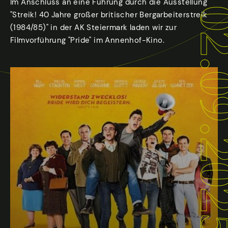
Im Anschluss an eine Führung durch die Ausstellung
02.09.
"Streik! 40 Jahre großer britischer Bergarbeiterstreik
(1984/85)" in der AK Steiermark laden wir zur
Filmvorführung "Pride" im Annenhof-Kino.