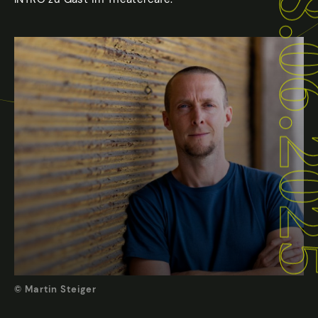
28.06.
© Martin Steiger