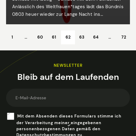
Anlässlich des Weltfrauen*tages lädt das Bündnis
0803 heuer wieder zur Lange Nacht ins
Schauspielhaus. Es gibt Performatives,
Diskursives und Interaktives, anschließend Musik
und Tanz bis in die Nacht. Engagierte Frauen*,
1
…
60
61
62
63
64
…
72
Initiativen und Künstlerinnen aus der gesamten
Steiermark steuern Programmpunkte bei.
NEWSLETTER
Bleib auf dem Laufenden
Newsletter
Mit dem Absenden dieses Formulars stimme ich
der Verarbeitung meiner eingegebenen
personenbezogenen Daten gemäß den
Datenschutzbestimmungen
zu.