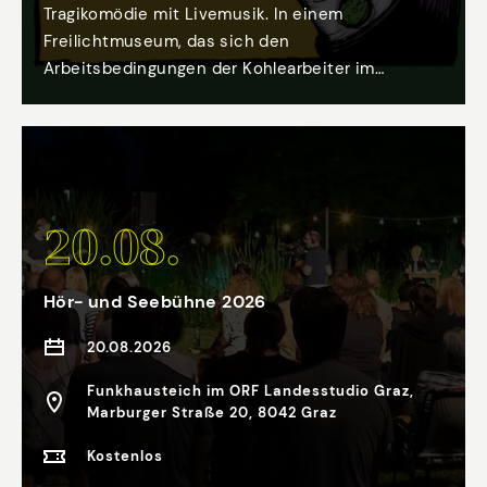
Tragikomödie mit Livemusik. In einem
Freilichtmuseum, das sich den
Arbeitsbedingungen der Kohlearbeiter im
Südweststeirischen Revier im 19. Jahrhundert
widmen soll, läuft selbst nicht alles ganz
regelkonform ab. Der Kampf um ein besseres
Leben und Arbeiten einst und jetzt steht im
Zentrum der 16. Sommertragikomödie der
20.08.
Vitamins Of Society, die auch 2026 nicht nur die
wunderbare Hofbühne Mathans in Sankt Ulrich im
Greith bespielt, sondern auch zum zweiten mal
Hör- und Seebühne 2026
den Hof des Volkskundemuseums am Paulustor
in Graz.
20.08.2026
Funkhausteich im ORF Landesstudio Graz,
Marburger Straße 20, 8042 Graz
Kostenlos