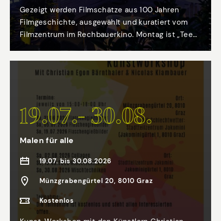
Gezeigt werden Filmschätze aus 100 Jahren
Filmgeschichte, ausgewählt und kuratiert vom
Filmzentrum im Rechbauerkino. Montag ist „Teen
Screen“ Tag: die Kinder- und Jugendstadt Graz
stellt ein spezielles Filmangebot für junge
Grazer:innen zur Verfügung. Alex Desmond stimmt
vor Beginn der Vorstellungen mit
Hintergrundinfos und Anekdoten zum jeweiligen
19.07.- 30.08.
Film ein, an ausgewählten Terminen gibt es
Livemusik und Partystimmung.
Malen für alle
19.07. bis 30.08.2026
Münzgrabengürtel 20, 8010 Graz
Kostenlos