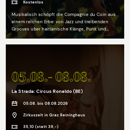
Kostenlos
Musikalisch schöpft die Compagnie du Coin aus
einem reichen Erbe: von Jazz und treibenden
Grooves über haitianische Klänge, Punk und
klassische Musik bis hin zu minimalistischen
Sounds. Daraus entsteht eine mitreißende
Performance – ein sinnliches Hör- und
Seherlebnis, in dem es vor Energie nur so
sprudelt und an dem alle aktiv teilhaben und
05.08.- 08.08.
mitmusizieren können. Mit 95% Mortel entfaltet
sich ein intensives Stück über die permanenten,
unausweichlichen Veränderungen und die
La Strada: Circus Ronaldo (BE)
Ängste, die diese hervorrufen können. Vor allem
aber erzählt es von Begeisterung und von dem
05.08. bis 08.08.2026
Mut, dem Unbekannten gemeinsam zu begegnen.
Zirkuszelt in Graz Reininghaus
Denn auch wenn 95% überwältigend scheinen –
die verbleibenden 5% eröffnen ein weites Feld
35,10 (statt 39,-)