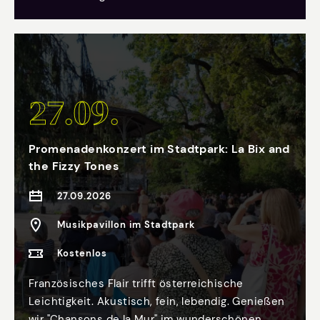
Spielzeit! Geboten wird ein Tag voller spannender
Einblicke in die Theaterarbeit. Vom Schnürboden
bis auf die Unterbühne, vom Foyer bis zur
Schneiderei im Hinterhaus können wir hinter die
Kulissen schauen und an zahlreichen Stationen
27.09.
mehr über den neuen Spielplan erfahren.
Promenadenkonzert im Stadtpark: La Bix and
the Fizzy Tones
27.09.2026
Musikpavillon im Stadtpark
Kostenlos
Französisches Flair trifft österreichische
Leichtigkeit. Akustisch, fein, lebendig. Genießen
wir "Chansons de la Mur" im wunderschönen