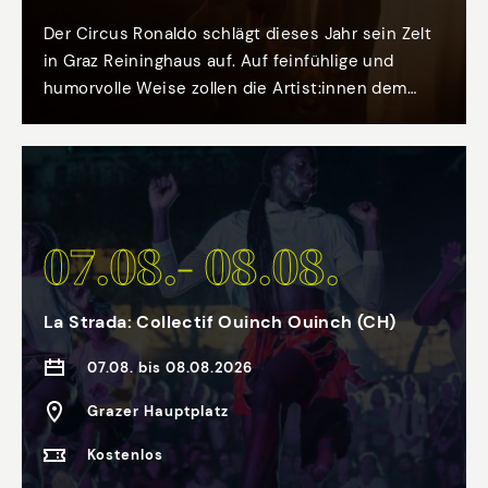
voller Möglichkeiten. Für das Finale jeder
Vorstellung laden die Künstler:innen der
Der Circus Ronaldo schlägt dieses Jahr sein Zelt
Compagnie du Coin lokale Musikbegeisterte ein,
in Graz Reininghaus auf. Auf feinfühlige und
sich ihnen anzuschließen und ca. 15 Minuten
humorvolle Weise zollen die Artist:innen dem
gemeinsam zu musizieren.
Zirkus vergangener Zeiten Tribut und erschaffen
gleichzeitig ein zeitgenössisches Meisterwerk. In
„Da Capo“ erzählt die Familie Ronaldo ihre eigene
Familienchronik – eine filmisch-poetische Reise
durch 180 Jahre Wunder, Leidenschaft und
07.08.- 08.08.
Zufälle.
La Strada: Collectif Ouinch Ouinch (CH)
07.08. bis 08.08.2026
Grazer Hauptplatz
Kostenlos