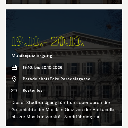
erzählt hat? Dann empfehlen wir dir einen
Theaterspaziergang durch die prachtvolle Grazer
Altstadt. Lerne dabei Theater von einer
spannenden historischen Seite neu kennen.
Stadtführung zur Grazer Theatergeschichte mit
19.10.- 20.10.
Klaudia Kurta
Musikspaziergang
19.10. bis 20.10.2026
Paradeishof/Ecke Paradeisgasse
Kostenlos
Dieser Stadtrundgang führt uns quer durch die
Geschichte der Musik in Graz von der Hofkapelle
bis zur Musikuniversität. Stadtführung zur
Geschichte der Musik in Graz mit Klaudia Kurta