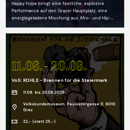
Happy Hype bringt eine festliche, explosive
Performance auf den Grazer Hauptplatz, eine
energiegeladene Mischung aus Afro- und Hip-
Hop-Beats, geprägt von karnevalesker
Ausgelassenheit. Sanft, verspielt und ohne
Zwang laden die „Ouinchs“ – schelmische kleine
Feen – das Publikum ein, Teil eines universellen,
inklusiven Festes zu werden. Zwischen
11.08.- 20.08.
traditionellem Tanz und modernem Clubbing
entsteht ein utopisches Ritual. Happy Hype
wurde mit der Schweizer DJ, Produzentin und
VoS: KOHLE - Brennen für die Steiermark
Aktivistin Mulah (Maud Hala Chami) entwickelt,
die sich für Gleichberechtigung in der
11.08. bis 20.08.2026
Musikszene sowie eine neue, diverse und
Volkskundemuseum, Paulustorgasse 11, 8010
lebendige Clubkultur einsetzt. In Graz wird die
Graz
schweizerisch-marokkanische Künstlerin Mânaa
am DJ-Pult stehen und den Hauptplatz in einen
22,- (statt 25,-)
Dancefloor unter freiem Himmel verwandeln.