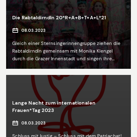
Welt“ in Graz heute und wie werden Grazer
Frauen die Welt von morgen verändern?
Die Rabtaldirndln 20*R+A+B+T+A+L*21
08.03.2023
Gleich einer Sternsingerinnengruppe ziehen die
Rabtaldirndln gemeinsam mit Monika Klengel
durch die Grazer Innenstadt und singen ihre
feministischen Lieder über das Obskure, das
Abgründige und die dunklen Geheimnisse. KEINE
ANMELDUNG ERFORDERLICH!
Lange Nacht zum internationalen
Frauen*Tag 2023
08.03.2023
Schluss mit lustig – Schluss mit dem Patriachat!