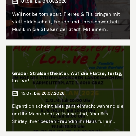
01.08. bis 04.08.2026
We'll not be torn apart. Pierres & Fils bringen mit
viel Leidenschaft, Freude und Unbeschwertheit
Musik in die Straßen der Stadt. Mit einem
originellen Repertoire spielen sie mit der
Spontaneität des Augenblicks und hinterlassen
unvergessliche und schöne Erinnerungen in den
Herzen von Jung und Alt.
Grazer Straßentheater. Auf die Plätze, fertig,
Lo...ve!
15.07. bis 26.07.2026
Eigentlich scheint alles ganz einfach: während sie
und Ihr Mann nicht zu Hause sind, überlässt
Shirley ihrer besten Freundin ihr Haus für ein
geheimes Liebestreffen. Doch dann zieht Nebel