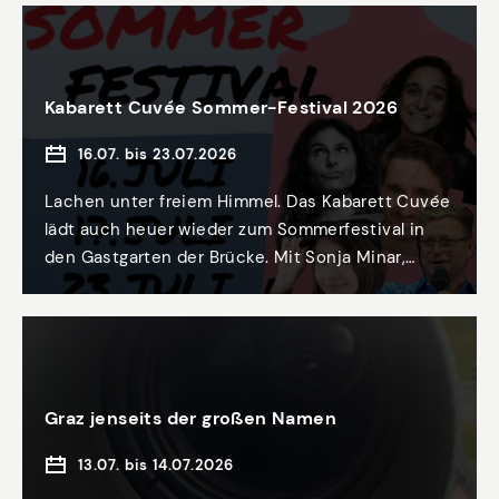
auf und sorgt für ein Durcheinander aus
überraschenden Besuchen, kleinen Notlügen und
großen Missverständnissen. Trotz eines
verwirrenden Versteckspiels kommen die
Kabarett Cuvée Sommer-Festival 2026
amourösen Geheimnisse der Beteiligten ans
Licht ... Unter freiem Himmel, im Hof des
16.07. bis 23.07.2026
Steiermärkischen Landesarchivs, erwartet uns
eine Komödie voller unerwarteter Begegnungen,
Lachen unter freiem Himmel. Das Kabarett Cuvée
peinlicher Momente und großer Komik aus der
lädt auch heuer wieder zum Sommerfestival in
Feder des britischen Erfolgsautors Derek
den Gastgarten der Brücke. Mit Sonja Minar,
Benfield.
David Samhaber, Chrissi Buchmasser, Clemens
Maria Schreiner, Christina Kiesler und Quartetto
Novo.
Graz jenseits der großen Namen
13.07. bis 14.07.2026