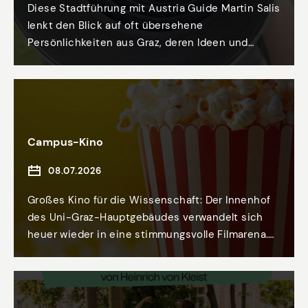
Diese Stadtführung mit Austria Guide Martin Salis
lenkt den Blick auf oft übersehene
Persönlichkeiten aus Graz, deren Ideen und
Leistungen grundlegende gesellschaftliche
Systeme geprägt haben und bis heute unseren
Alltag bestimmen. Sie lädt dazu ein, hinter das
scheinbar Selbstverständliche zu blicken und
Fortschritt als leisen, aber wirkungsvollen
Campus-Kino
Prozess neu zu erkennen.
08.07.2026
Großes Kino für die Wissenschaft: Der Innenhof
des Uni-Graz-Hauptgebäudes verwandelt sich
heuer wieder in eine stimmungsvolle Filmarena.
Vom 29. Juni bis 10. Juli 2026 (montags bis
freitags ab 20:30 Uhr) laufen Blockbuster und
Dokumentationen über die Open-Air-Leinwand.
Wissenschaftler:innen der Uni Graz nehmen die