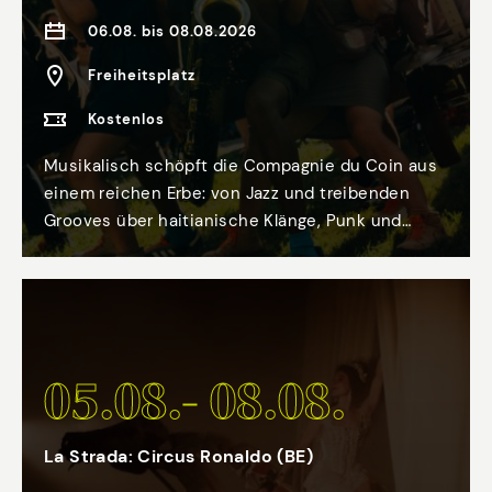
06.08. bis 08.08.2026
Freiheitsplatz
Kostenlos
Musikalisch schöpft die Compagnie du Coin aus
einem reichen Erbe: von Jazz und treibenden
Grooves über haitianische Klänge, Punk und
klassische Musik bis hin zu minimalistischen
Sounds. Daraus entsteht eine mitreißende
Performance – ein sinnliches Hör- und
Seherlebnis, in dem es vor Energie nur so
sprudelt und an dem alle aktiv teilhaben und
05.08.- 08.08.
mitmusizieren können. Mit 95% Mortel entfaltet
sich ein intensives Stück über die permanenten,
unausweichlichen Veränderungen und die
La Strada: Circus Ronaldo (BE)
Ängste, die diese hervorrufen können. Vor allem