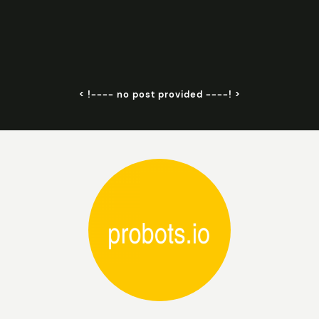
< !---- no post provided ----! >